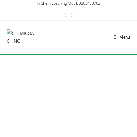
In Chemicoaching
Móvil: 3203430762
Menú
“Soluciones específicas para cada parte del proceso”