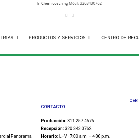
In Chemicoaching
Móvil: 3203430762
STRIAS
PRODUCTOS Y SERVICIOS
CENTRO DE REC
CER
CONTACTO
Producción:
311 257 4676
Recepción:
320 343 0762
mercial Panorama
Horario:
L–V · 7:00 a.m. – 4:00 p.m.