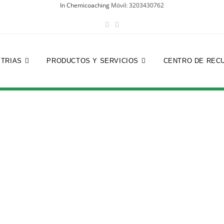
In Chemicoaching
Móvil: 3203430762
STRIAS
PRODUCTOS Y SERVICIOS
CENTRO DE REC
Nombre de usuario
Nombre
Apellidos