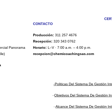
CER
CONTACTO
Producción:
311 257 4676
Recepción:
320 343 0762
mercial Panorama
Horario:
L–V · 7:00 a.m. – 4:00 p.m.
le)
recepcion@chemicoachingsas.com
a
-Politicas Del Sistema De Gestión In
–
Objetivos Del Sistema De Gestión I
–
Alcance Del Sistema De Gestión In