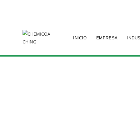
INICIO
EMPRESA
INDU
“Tu gestión int