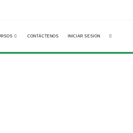
URSOS
CONTÁCTENOS
INICIAR SESION
az del agua!”