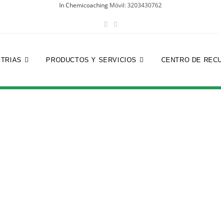
In Chemicoaching
Móvil: 3203430762
STRIAS
PRODUCTOS Y SERVICIOS
CENTRO DE REC
egral para el uso efic