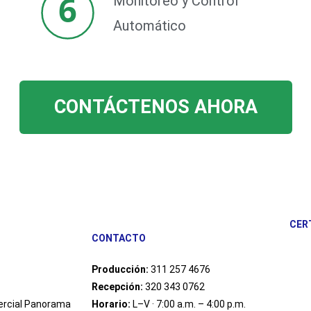
6
Monitoreo y Control
Automático
CONTÁCTENOS AHORA
CER
CONTACTO
Producción:
311 257 4676
Recepción:
320 343 0762
mercial Panorama
Horario:
L–V · 7:00 a.m. – 4:00 p.m.