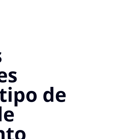
s
es
tipo de
de
nto